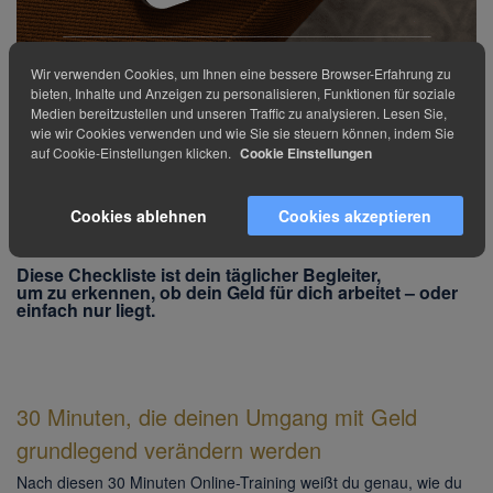
Wir verwenden Cookies, um Ihnen eine bessere Browser-Erfahrung zu
bieten, Inhalte und Anzeigen zu personalisieren, Funktionen für soziale
Medien bereitzustellen und unseren Traffic zu analysieren. Lesen Sie,
Damit du deine finanziellen Ziele wirklich erreichst,
wie wir Cookies verwenden und wie Sie sie steuern können, indem Sie
brauchst du keine komplizierten Produkte – sondern Klarheit.
auf Cookie-Einstellungen klicken.
Cookie Einstellungen
Diese 7 Sofort-Tipps zeigen dir, wie du
heimliche Geldverluste
vermeidest
,
deine bestehenden Produkte prüfst und endlich den Fokus auf
das legst,
Cookies ablehnen
Cookies akzeptieren
was dich wirklich deinen Träumen näherbringt.
Diese Checkliste ist dein täglicher Begleiter,
um zu erkennen, ob dein Geld für dich arbeitet – oder
einfach nur liegt.
30 Minuten, die deinen Umgang mit Geld
grundlegend verändern werden
Nach diesen 30 Minuten Online-Training weißt du genau, wie du