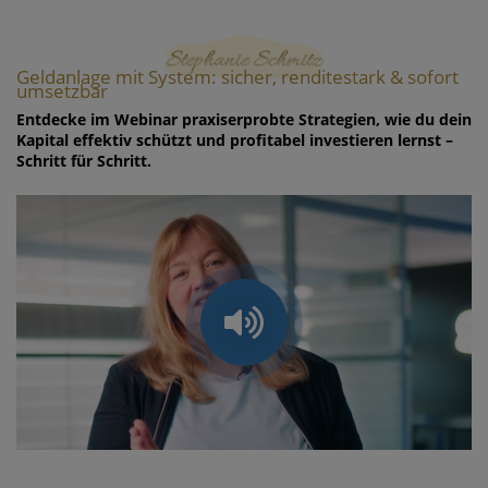
Geldanlage mit System: sicher, renditestark & sofort
umsetzbar
Entdecke im Webinar praxiserprobte Strategien, wie du dein
Kapital effektiv schützt und profitabel investieren lernst –
Schritt für Schritt.
/
Loaded
:
Unmute
Playback
53.91%
Rate