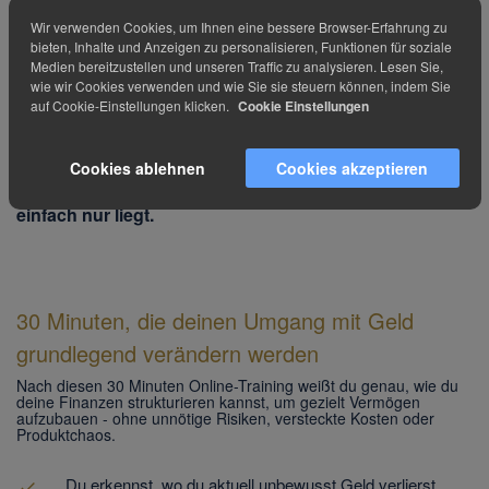
Damit du deine finanziellen Ziele wirklich erreichst,
Wir verwenden Cookies, um Ihnen eine bessere Browser-Erfahrung zu
brauchst du keine komplizierten Produkte – sondern Klarheit.
bieten, Inhalte und Anzeigen zu personalisieren, Funktionen für soziale
Diese 7 Sofort-Tipps zeigen dir, wie du
heimliche Geldverluste
Medien bereitzustellen und unseren Traffic zu analysieren. Lesen Sie,
vermeidest
,
wie wir Cookies verwenden und wie Sie sie steuern können, indem Sie
deine bestehenden Produkte prüfst und endlich den Fokus auf
auf Cookie-Einstellungen klicken.
Cookie Einstellungen
das legst,
was dich wirklich deinen Träumen näherbringt.
Cookies ablehnen
Cookies akzeptieren
Diese Checkliste ist dein täglicher Begleiter,
um zu erkennen, ob dein Geld für dich arbeitet – oder
einfach nur liegt.
30 Minuten, die deinen Umgang mit Geld
grundlegend verändern werden
Nach diesen 30 Minuten Online-Training weißt du genau, wie du
deine Finanzen strukturieren kannst, um gezielt Vermögen
aufzubauen - ohne unnötige Risiken, versteckte Kosten oder
Produktchaos.
Du erkennst, wo du aktuell unbewusst Geld verlierst